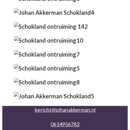
bericht@johanakkerman.nl
0614956782